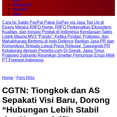
Internasional
Pers Rilis
Video
Cara Isi Saldo PayPal Pakai GoPay via Jasa Top Up di
Epayu
Melalui RIIFO Home, RIIFO Perkenalkan Ekosistem,
Kualitas, dan Inovasi Produk di Indonesia
Kendaraan Taktis
Listrik Maung MV3 “Pandu”: Ketika Pindad, Prabowo, dan
Mahabharata Bertemu di Indo Defence
Berikan Jasa PR dan
Komunikasi Terpadu Lewat Press Release, Sapulangit PR
Kolaborasi dengan Persrilis.com
Di Gresik, Jawa Timur,
Prabowo Subianto Resmikan Smelter Pemurnian Emas Milik
PT Freeport Indonesia
Home
/
Pers Rilis
CGTN: Tiongkok dan AS
Sepakati Visi Baru, Dorong
“Hubungan Lebih Stabil