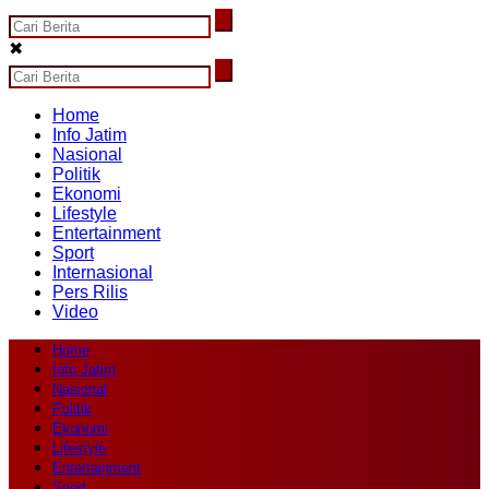
✖
Home
Info Jatim
Nasional
Politik
Ekonomi
Lifestyle
Entertainment
Sport
Internasional
Pers Rilis
Video
Home
Info Jatim
Nasional
Politik
Ekonomi
Lifestyle
Entertainment
Sport