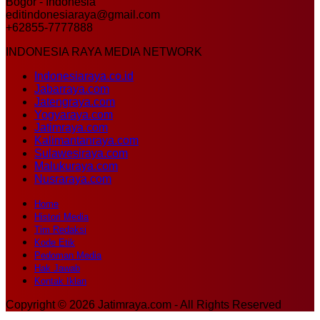
Bogor - Indonesia
editindonesiaraya@gmail.com
+62855-7777888
INDONESIA RAYA MEDIA NETWORK
Indonesiaraya.co.id
Jabarraya.com
Jatengraya.com
Yogyaraya.com
Jatimraya.com
Kalimantanraya.com
Sulawesiraya.com
Malukuraya.com
Nusraraya.com
Home
Histori Media
Tim Redaksi
Kode Etik
Pedoman Media
Hak Jawab
Kontak Iklan
Copyright © 2026 Jatimraya.com - All Rights Reserved