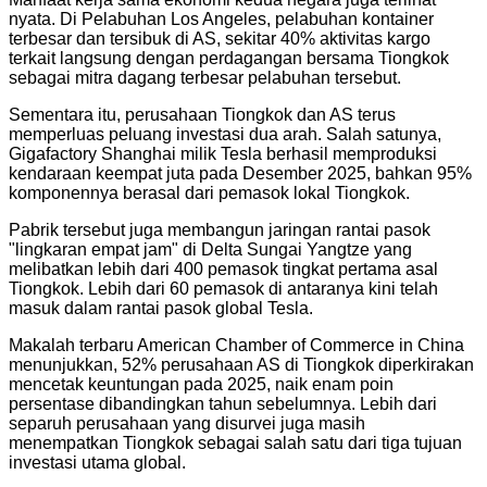
nyata. Di Pelabuhan Los Angeles, pelabuhan kontainer
terbesar dan tersibuk di AS, sekitar 40% aktivitas kargo
terkait langsung dengan perdagangan bersama Tiongkok
sebagai mitra dagang terbesar pelabuhan tersebut.
Sementara itu, perusahaan Tiongkok dan AS terus
memperluas peluang investasi dua arah. Salah satunya,
Gigafactory Shanghai milik Tesla berhasil memproduksi
kendaraan keempat juta pada Desember 2025, bahkan 95%
komponennya berasal dari pemasok lokal Tiongkok.
Pabrik tersebut juga membangun jaringan rantai pasok
"lingkaran empat jam" di Delta Sungai Yangtze yang
melibatkan lebih dari 400 pemasok tingkat pertama asal
Tiongkok. Lebih dari 60 pemasok di antaranya kini telah
masuk dalam rantai pasok global Tesla.
Makalah terbaru American Chamber of Commerce in China
menunjukkan, 52% perusahaan AS di Tiongkok diperkirakan
mencetak keuntungan pada 2025, naik enam poin
persentase dibandingkan tahun sebelumnya. Lebih dari
separuh perusahaan yang disurvei juga masih
menempatkan Tiongkok sebagai salah satu dari tiga tujuan
investasi utama global.