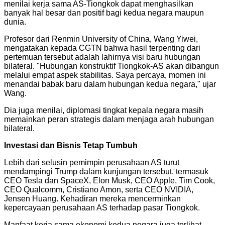
menilai kerja sama AS-Tiongkok dapat menghasilkan
banyak hal besar dan positif bagi kedua negara maupun
dunia.
Profesor dari Renmin University of China, Wang Yiwei,
mengatakan kepada CGTN bahwa hasil terpenting dari
pertemuan tersebut adalah lahirnya visi baru hubungan
bilateral. "Hubungan konstruktif Tiongkok-AS akan dibangun
melalui empat aspek stabilitas. Saya percaya, momen ini
menandai babak baru dalam hubungan kedua negara," ujar
Wang.
Dia juga menilai, diplomasi tingkat kepala negara masih
memainkan peran strategis dalam menjaga arah hubungan
bilateral.
Investasi dan Bisnis Tetap Tumbuh
Lebih dari selusin pemimpin perusahaan AS turut
mendampingi Trump dalam kunjungan tersebut, termasuk
CEO Tesla dan SpaceX, Elon Musk, CEO Apple, Tim Cook,
CEO Qualcomm, Cristiano Amon, serta CEO NVIDIA,
Jensen Huang. Kehadiran mereka mencerminkan
kepercayaan perusahaan AS terhadap pasar Tiongkok.
Manfaat kerja sama ekonomi kedua negara juga terlihat