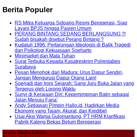
Berita Populer
RS Mitra Keluarga Sidoarjo Resmi Beroperasi, Siap
Layani BPJS hingga Pasien Umum
PERANG BINTANG SEDANG BERLANGSUNG ?!
Sudah bisakah disebut Perang Bintang ?
Kudatuli 1996: Pertarungan Ideologis di Balik Tragedi
dan Psikologi Kekuasaan Soeharto
Minimarket dan Mata Tuhan
Surat Terbuka Kepada Kasatreskrim Polrestabes
Surabaya
Pesan Menohok dari Madura: Urus Dapur Sendiri,
Jangan Mengurusi Dapur Orang Lain!
Soerjadi dan Ironi Sejarah: Sang Juru Buka Jalan yang
Tergerus oleh Lorong Waktu
Sunyi di Kerajaan Diri: Kepemimpinan Batin sebagai
Jalan Menuju Fana’
Andy Setiawan Pimpin Hallo.id, Hadirkan Media
Ekonomi yang Tajam, Akurat, dan Kredibel
Usai Aksi Warga Gulomantung, PT HRM Klarifikasi
Pabrik Kaleng Bekas Belum Beroperasi
Graha Media Center,