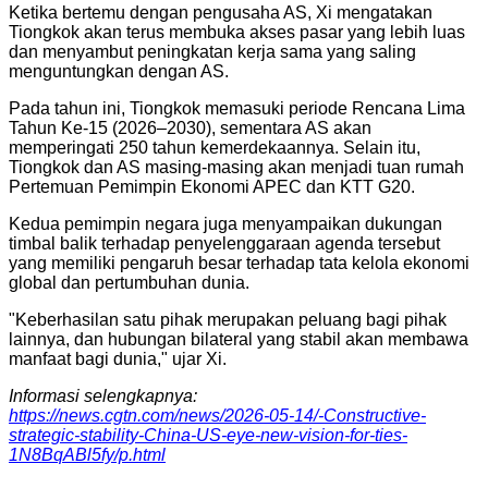
Ketika bertemu dengan pengusaha AS, Xi mengatakan
Tiongkok akan terus membuka akses pasar yang lebih luas
dan menyambut peningkatan kerja sama yang saling
menguntungkan dengan AS.
Pada tahun ini, Tiongkok memasuki periode Rencana Lima
Tahun Ke-15 (2026–2030), sementara AS akan
memperingati 250 tahun kemerdekaannya. Selain itu,
Tiongkok dan AS masing-masing akan menjadi tuan rumah
Pertemuan Pemimpin Ekonomi APEC dan KTT G20.
Kedua pemimpin negara juga menyampaikan dukungan
timbal balik terhadap penyelenggaraan agenda tersebut
yang memiliki pengaruh besar terhadap tata kelola ekonomi
global dan pertumbuhan dunia.
"Keberhasilan satu pihak merupakan peluang bagi pihak
lainnya, dan hubungan bilateral yang stabil akan membawa
manfaat bagi dunia," ujar Xi.
Informasi selengkapnya:
https://news.cgtn.com/news/2026-05-14/-Constructive-
strategic-stability-China-US-eye-new-vision-for-ties-
1N8BqABl5fy/p.html