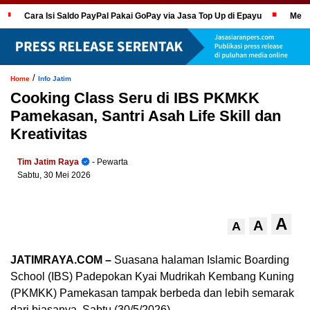
Cara Isi Saldo PayPal Pakai GoPay via Jasa Top Up di Epayu
Mela
/
Home
Info Jatim
Cooking Class Seru di IBS PKMKK
Pamekasan, Santri Asah Life Skill dan
Kreativitas
Tim Jatim Raya
- Pewarta
Sabtu, 30 Mei 2026
A
A
A
JATIMRAYA.COM –
Suasana halaman Islamic Boarding
School (IBS) Padepokan Kyai Mudrikah Kembang Kuning
(PKMKK) Pamekasan tampak berbeda dan lebih semarak
dari biasanya, Sabtu (30/5/2026).