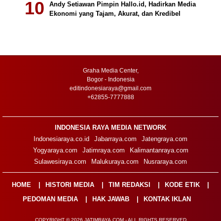
Andy Setiawan Pimpin Hallo.id, Hadirkan Media
Ekonomi yang Tajam, Akurat, dan Kredibel
Graha Media Center,
Bogor - Indonesia
editindonesiaraya@gmail.com
+62855-7777888
INDONESIA RAYA MEDIA NETWORK
Indonesiaraya.co.id
Jabarraya.com
Jatengraya.com
Yogyaraya.com
Jatimraya.com
Kalimantanraya.com
Sulawesiraya.com
Malukuraya.com
Nusraraya.com
HOME
HISTORI MEDIA
TIM REDAKSI
KODE ETIK
PEDOMAN MEDIA
HAK JAWAB
KONTAK IKLAN
COPYRIGHT © 2026 JATIMRAYA.COM - ALL RIGHTS RESERVED