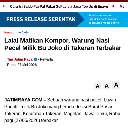
Cara Isi Saldo PayPal Pakai GoPay via Jasa Top Up di Epayu
Mela
/
Home
Info Jatim
Lalai Matikan Kompor, Warung Nasi
Pecel Milik Bu Joko di Takeran Terbakar
Tim Jatim Raya
- Pewarta
Rabu, 27 Mei 2026
A
A
A
JATIMRAYA.COM –
Sebuah warung nasi pecel ‘Luwih
Pooolll’ milik Bu Joko yang berada di sisi Barat Pasar
Takeran, Kelurahan Takeran, Magetan, Jawa Timur, Rabu
pagi (27/05/2026) terbakar.