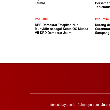
Tauhid
Bersama 
Terkemuk
Info Jatim
Info Jatim
DPP Demokrat Tetapkan Nur
Kurang da
Muhyidin sebagai Ketua OC Musda
Curanmor
VII DPD Demokrat Jatim
Sampang
Indonesiaraya.co.id
Jabarraya.com
Jaten