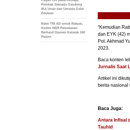
Cegah HIV pada Remaja,
Pemkab Sidoarjo Gandeng
IKA Unair dan Umsida Gelar
Edukasi
Bakti TNI AD untuk Rakyat,
“Kemudian Rabu
Kodim 0826 Pamekasan
Berhasil Operasi Katarak 160
dan EYK (42) m
Pasien
Pol. Akhmad Yu
2023.
Baca konten lebi
Jurnalis Saat 
Artikel ini diku
berita nasional 
Baca Juga:
Antara Infisal
Tauhid