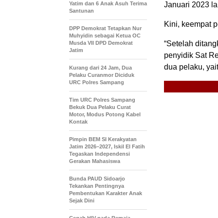
Yatim dan 6 Anak Asuh Terima
Januari 2023 la
Santunan
Kini, keempat p
DPP Demokrat Tetapkan Nur
Muhyidin sebagai Ketua OC
“Setelah ditang
Musda VII DPD Demokrat
Jatim
penyidik Sat R
dua pelaku, yai
Kurang dari 24 Jam, Dua
Pelaku Curanmor Diciduk
URC Polres Sampang
Tim URC Polres Sampang
Bekuk Dua Pelaku Curat
Motor, Modus Potong Kabel
Kontak
Pimpin BEM SI Kerakyatan
Jatim 2026–2027, Iskil El Fatih
Tegaskan Independensi
Gerakan Mahasiswa
Bunda PAUD Sidoarjo
Tekankan Pentingnya
Pembentukan Karakter Anak
Sejak Dini