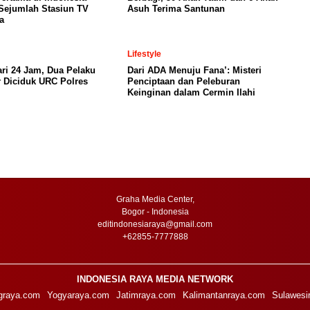
Sejumlah Stasiun TV
Asuh Terima Santunan
a
Lifestyle
ri 24 Jam, Dua Pelaku
Dari ADA Menuju Fana’: Misteri
 Diciduk URC Polres
Penciptaan dan Peleburan
Keinginan dalam Cermin Ilahi
Graha Media Center,
Bogor - Indonesia
editindonesiaraya@gmail.com
+62855-7777888
INDONESIA RAYA MEDIA NETWORK
graya.com
Yogyaraya.com
Jatimraya.com
Kalimantanraya.com
Sulawesi