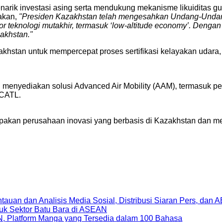
arik investasi asing serta mendukung mekanisme likuiditas gu
akan,
"Presiden Kazakhstan telah mengesahkan Undang-Undang K
or teknologi mutakhir, termasuk ‘low-altitude economy’. Den
akhstan."
khstan untuk mempercepat proses sertifikasi kelayakan udara
g menyediakan solusi Advanced Air Mobility (AAM), termasuk
 CATL.
pakan perusahaan inovasi yang berbasis di Kazakhstan dan me
uan dan Analisis Media Sosial, Distribusi Siaran Pers, dan 
uk Sektor Batu Bara di ASEAN
, Platform Manga yang Tersedia dalam 100 Bahasa