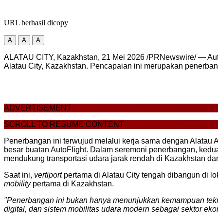
URL berhasil dicopy
A
A
A
ALATAU CITY, Kazakhstan, 21 Mei 2026 /PRNewswire/ — Auto
Alatau City, Kazakhstan. Pencapaian ini merupakan penerba
ADVERTISEMENT
SCROLL TO RESUME CONTENT
Penerbangan ini terwujud melalui kerja sama dengan Alatau
besar buatan AutoFlight. Dalam seremoni penerbangan, ked
mendukung transportasi udara jarak rendah di Kazakhstan da
Saat ini,
vertiport
pertama di Alatau City tengah dibangun di l
mobility
pertama di Kazakhstan.
"Penerbangan ini bukan hanya menunjukkan kemampuan tekno
digital, dan sistem mobilitas udara modern sebagai sektor ek