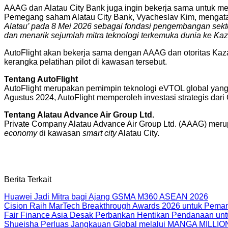
AAAG dan Alatau City Bank juga ingin bekerja sama untuk men
Pemegang saham Alatau City Bank, Vyacheslav Kim, mengat
Alatau’ pada 8 Mei 2026 sebagai fondasi pengembangan sekt
dan menarik sejumlah mitra teknologi terkemuka dunia ke Kaz
AutoFlight akan bekerja sama dengan AAAG dan otoritas Kaza
kerangka pelatihan pilot di kawasan tersebut.
Tentang AutoFlight
AutoFlight merupakan pemimpin teknologi eVTOL global yan
Agustus 2024, AutoFlight memperoleh investasi strategis dari
Tentang Alatau Advance Air Group Ltd.
Private Company Alatau Advance Air Group Ltd. (AAAG) meru
economy
di kawasan
smart city
Alatau City.
Berita Terkait
Huawei Jadi Mitra bagi Ajang GSMA M360 ASEAN 2026
Cision Raih MarTech Breakthrough Awards 2026 untuk Pemanta
Fair Finance Asia Desak Perbankan Hentikan Pendanaan unt
Shueisha Perluas Jangkauan Global melalui MANGA MILLION