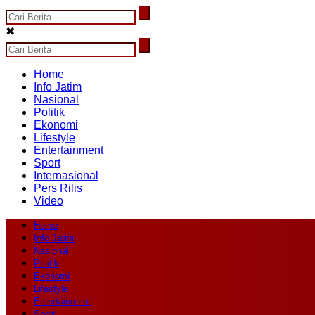
✖
Home
Info Jatim
Nasional
Politik
Ekonomi
Lifestyle
Entertainment
Sport
Internasional
Pers Rilis
Video
Home
Info Jatim
Nasional
Politik
Ekonomi
Lifestyle
Entertainment
Sport