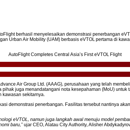
Flight berhasil menyelesaikan demonstrasi penerbangan eVT
ngan Urban Air Mobility (UAM) berbasis eVTOL pertama di kawa
AutoFlight Completes Central Asia’s First eVTOL Flight
 Advance Air Group Ltd. (AAAG), perusahaan yang telah membe
ua pihak juga menandatangani nota kesepahaman (MoU) untuk
n kawasan sekitarnya.
okasi demonstrasi penerbangan. Fasilitas tersebut nantinya a
logi eVTOL, namun juga langkah awal menuju model pembangu
onomi baru,"
ujar CEO, Alatau City Authority, Alisher Abdykadyrov