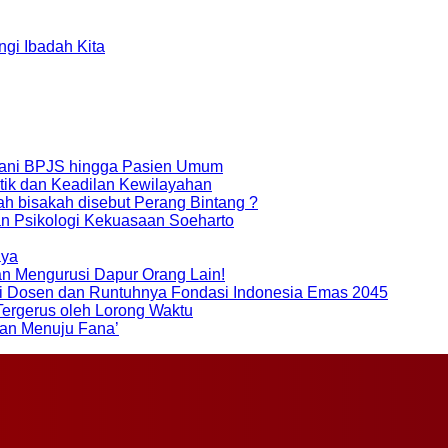
gi Ibadah Kita
ayani BPJS hingga Pasien Umum
itik dan Keadilan Kewilayahan
sakah disebut Perang Bintang ?
dan Psikologi Kekuasaan Soeharto
aya
an Mengurusi Dapur Orang Lain!
i Dosen dan Runtuhnya Fondasi Indonesia Emas 2045
 Tergerus oleh Lorong Waktu
lan Menuju Fana’