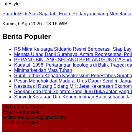
Lifestyle
Paradoks di Atas Sajadah: Enam Pertanyaan yang Menelanjan
Kamis, 6 Agu 2026 - 18:16 WIB
Berita Populer
RS Mitra Keluarga Sidoarjo Resmi Beroperasi, Siap L
Menata Ulang Dapil Surabaya: Antara Representasi Pol
PERANG BINTANG SEDANG BERLANGSUNG ?! Sudah bi
Kudatuli 1996: Pertarungan Ideologis di Balik Tragedi 
Minimarket dan Mata Tuhan
Surat Terbuka Kepada Kasatreskrim Polrestabes Surab
Pesan Menohok dari Madura: Urus Dapur Sendiri, Jang
Nestapa di Ruang Sidang MK: Jerat Kekerasan Ekonom
Soerjadi dan Ironi Sejarah: Sang Juru Buka Jalan yang
Sunyi di Kerajaan Diri: Kepemimpinan Batin sebagai Ja
Graha Media Center,
Bogor - Indonesia
editindonesiaraya@gmail.com
+62855-7777888