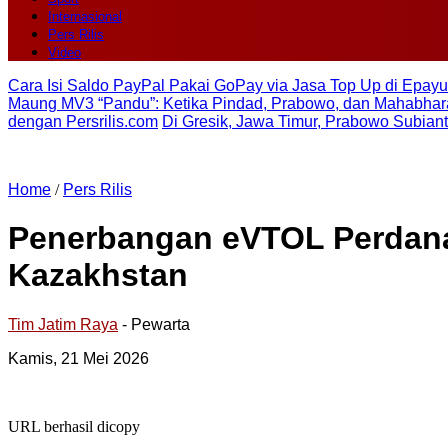
Internasional
Pers Rilis
Video
Cara Isi Saldo PayPal Pakai GoPay via Jasa Top Up di Epayu
Maung MV3 “Pandu”: Ketika Pindad, Prabowo, dan Mahabhara
dengan Persrilis.com
Di Gresik, Jawa Timur, Prabowo Subian
Home
/
Pers Rilis
Penerbangan eVTOL Perdana
Kazakhstan
Tim Jatim Raya
- Pewarta
Kamis, 21 Mei 2026
URL berhasil dicopy