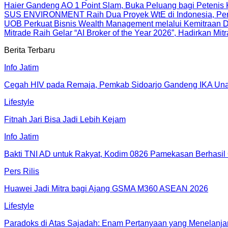
Haier Gandeng AO 1 Point Slam, Buka Peluang bagi Petenis 
SUS ENVIRONMENT Raih Dua Proyek WtE di Indonesia, Perc
UOB Perkuat Bisnis Wealth Management melalui Kemitraan Dist
Mitrade Raih Gelar “AI Broker of the Year 2026”, Hadirkan Mit
Berita Terbaru
Info Jatim
Cegah HIV pada Remaja, Pemkab Sidoarjo Gandeng IKA Unai
Lifestyle
Fitnah Jari Bisa Jadi Lebih Kejam
Info Jatim
Bakti TNI AD untuk Rakyat, Kodim 0826 Pamekasan Berhasil 
Pers Rilis
Huawei Jadi Mitra bagi Ajang GSMA M360 ASEAN 2026
Lifestyle
Paradoks di Atas Sajadah: Enam Pertanyaan yang Menelanjan