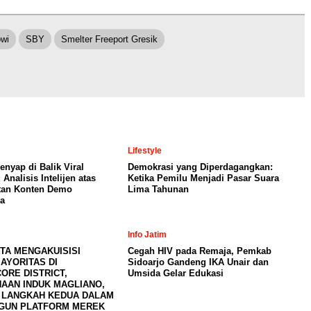
owi
SBY
Smelter Freeport Gresik
Lifestyle
enyap di Balik Viral
Demokrasi yang Diperdagangkan:
 Analisis Intelijen atas
Ketika Pemilu Menjadi Pasar Suara
tan Konten Demo
Lima Tahunan
a
Info Jatim
TA MENGAKUISISI
Cegah HIV pada Remaja, Pemkab
AYORITAS DI
Sidoarjo Gandeng IKA Unair dan
ORE DISTRICT,
Umsida Gelar Edukasi
AAN INDUK MAGLIANO,
 LANGKAH KEDUA DALAM
GUN PLATFORM MEREK