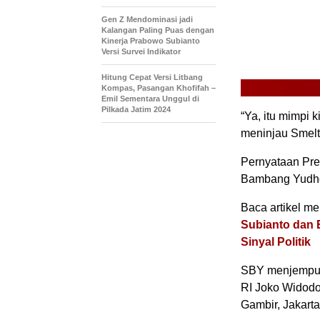
Gen Z Mendominasi jadi
Kalangan Paling Puas dengan
Kinerja Prabowo Subianto
Versi Survei Indikator
Hitung Cepat Versi Litbang
Kompas, Pasangan Khofifah –
Emil Sementara Unggul di
Pilkada Jatim 2024
“Ya, itu mimpi 
meninjau Smelte
Pernyataan Pre
Bambang Yudho
Baca artikel men
Subianto dan E
Sinyal Politik
SBY menjemput 
RI Joko Widodo
Gambir, Jakarta