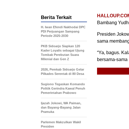
HALLOUP.CO
Berita Terkait
Bambang Yudho
H. Iwan Efendi Nakhodai DPC
PDI Perjuangan Sampang
Presiden Jokow
Periode 2025-2030
sama membangu
PKB Sidoarjo Siapkan 120
Kader Loyalis sebagai Ujung
“Ya, bagus. Kal
Tombak Perebutan Suara
bersama-sama 
Milenial dan Gen Z
2026, Pemkab Sidoarjo Gelar
Pilkades Serentak di 80 Desa
Sugiono Tegaskan Komando
Politik Gerindra Kawal Penuh
Pemerintahan Prabowo
Ijazah Jokowi, WA Paiman,
dan Bayang-Bayang Jalan
Pramuka
Parlemen Makzulkan Wakil
Presiden