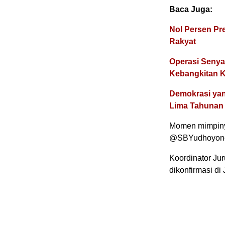
Baca Juga:
Nol Persen Pre
Rakyat
Operasi Senyap 
Kebangkitan 
Demokrasi yan
Lima Tahunan
Momen mimpinya
@SBYudhoyono d
Koordinator Ju
dikonfirmasi di