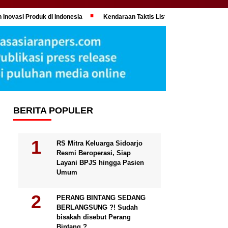
 Inovasi Produk di Indonesia
Kendaraan Taktis Listrik Maung MV3 “Pand
BERITA POPULER
RS Mitra Keluarga Sidoarjo
Resmi Beroperasi, Siap
Layani BPJS hingga Pasien
Umum
PERANG BINTANG SEDANG
BERLANGSUNG ?! Sudah
bisakah disebut Perang
Bintang ?