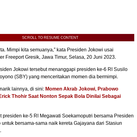
SCROLL TO RESUME CONTENT
kita. Mimpi kita semuanya,” kata Presiden Jokowi usai
r Freeport Gresik, Jawa Timur, Selasa, 20 Juni 2023.
siden Jokowi tersebut menanggapi presiden ke-6 RI Susilo
yono (SBY) yang menceritakan momen dia bermimpi.
arik lainnya, di sini:
Momen Akrab Jokowi, Prabowo
rick Thohir Saat Nonton Sepak Bola Dinilai Sebagai
presiden ke-5 RI Megawati Soekarnoputri bersama Presiden
 untuk bersama-sama naik kereta Gajayana dari Stasiun
.