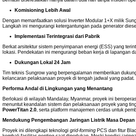
Komisioning Lebih Awal
Dengan memanfaatkan solusi Inverter Modular 1+X milik S
Langkah ini mengurangi ketergantungan pada generator diese
Implementasi Terintegrasi dari Pabrik
Berkat arsitektur sistem penyimpanan energi (ESS) yang terin
lokasi. Pendekatan ini mengurangi beban kerja di lapangan da
Dukungan Lokal 24 Jam
Tim teknis Sungrow yang berpengalaman memberikan dukunga
kelancaran pelaksanaan proyek di tengah jadwal yang padat.
Performa Andal di Lingkungan yang Menantang
Berlokasi di wilayah Mandalay, Myanmar, proyek ini beroper
menuntut keandalan sistem dan pelaksanaan proyek yang tin
PowerTitan 2.0
, serta platform manajemen cerdas untuk pemb
Mendukung Pengembangan Jaringan Listrik Masa Depan
Proyek ini dilengkapi teknologi
grid-forming
PCS dan fitur Bla
kembali fasilitas penting saat diperlukan. Meski kondisi jar