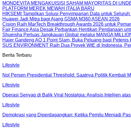
MONDEVITA MENGAKUISISI SAHAM MAYORITAS DI UN
PLATFORM MEREK MEWAH ITALIA BARU
HIKSEMI Tampilkan Solusi Penyimpanan Data untuk Seluruh 
Huawei Jadi Mitra bagi Ajang GSMA M360 ASEAN 2026
Cision Raih MarTech Breakthrough Awards 2026 untuk Pemanta
Fair Finance Asia Desak Perbankan Hentikan Pendanaan unt
Shueisha Perluas Jangkauan Global melalui MANGA MILLION
Haier Gandeng AO 1 Point Slam, Buka Peluang bagi Petenis 
SUS ENVIRONMENT Raih Dua Proyek WtE di Indonesia, Perc
Berita Terbaru
Lifestyle
Nol Persen Presidential Threshold: Saatnya Politik Kembali M
Lifestyle
Operasi Senyap di Balik Viral Nostalgia: Analisis Intelijen
Lifestyle
Demokrasi yang Diperdagangkan: Ketika Pemilu Menjadi Pas
Lifestyle