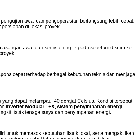
s pengujian awal dan pengoperasian berlangsung lebih cepat.
persiapan di lokasi proyek.
 pemasangan awal dan komisioning terpadu sebelum dikirim ke
proyek.
pons cepat terhadap berbagai kebutuhan teknis dan menjaga
 yang dapat melampaui 40 derajat Celsius. Kondisi tersebut
kan
Inverter Modular 1+X, sistem penyimpanan energi
gkit listrik tenaga surya dan penyimpanan energi.
ri untuk memasok kebutuhan listrik lokal, serta mengaktifkan
ing
, sistem tersebut telah menunjukkan fleksibilitas