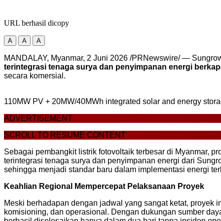
URL berhasil dicopy
A
A
A
MANDALAY, Myanmar
,
2 Juni 2026
/PRNewswire/ — Sungrow, 
terintegrasi tenaga surya dan penyimpanan energi berka
secara komersial.
110MW PV + 20MW/40MWh integrated solar and energy storag
ADVERTISEMENT
SCROLL TO RESUME CONTENT
Sebagai pembangkit listrik fotovoltaik terbesar di Myanmar, p
terintegrasi tenaga surya dan penyimpanan energi dari Sungr
sehingga menjadi standar baru dalam implementasi energi ter
Keahlian Regional Mempercepat Pelaksanaan Proyek
Meski berhadapan dengan jadwal yang sangat ketat, proyek ini 
komisioning, dan operasional. Dengan dukungan sumber daya
berhasil diselesaikan hanya dalam dua hari tanpa insiden ope