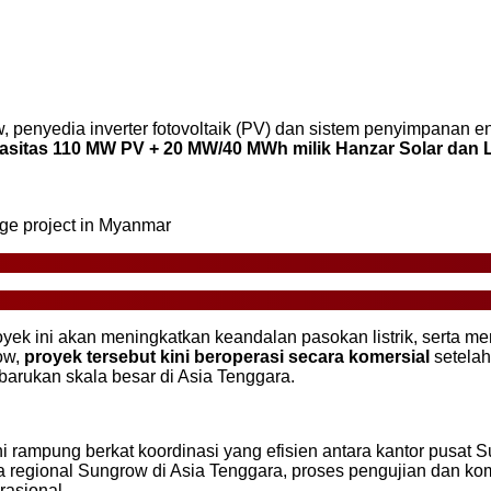
penyedia inverter fotovoltaik (PV) dan sistem penyimpanan
pasitas 110 MW PV + 20 MW/40 MWh milik Hanzar Solar dan
e project in Myanmar
royek ini akan meningkatkan keandalan pasokan listrik, serta me
ow,
proyek tersebut kini
beroperasi secara komersial
setelah
barukan skala besar di Asia Tenggara.
rampung berkat koordinasi yang efisien antara kantor pusat Sun
 regional Sungrow di Asia Tenggara, proses pengujian dan k
rasional.