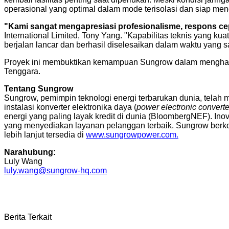
operasional yang optimal dalam mode terisolasi dan siap men
"Kami sangat mengapresiasi profesionalisme, respons c
International Limited, Tony Yang. "Kapabilitas teknis yang ku
berjalan lancar dan berhasil diselesaikan dalam waktu yang s
Proyek ini membuktikan kemampuan Sungrow dalam menghadirkan
Tenggara.
Tentang Sungrow
Sungrow, pemimpin teknologi energi terbarukan dunia, telah m
instalasi konverter elektronika daya (
power electronic converte
energi yang paling layak kredit di dunia (BloombergNEF). In
yang menyediakan layanan pelanggan terbaik. Sungrow berkom
lebih lanjut tersedia di
www.sungrowpower.com.
Narahubung:
Luly Wang
luly.wang@sungrow-hq.com
Berita Terkait