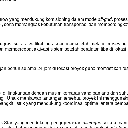
ungrow yang mendukung komisioning dalam mode
off-grid
, prose
l, serta memangkas kebutuhan transportasi dan mempersingkat 
tegrasi secara vertikal, peralatan utama telah melalui proses
n mempercepat aktivasi sistem setelah peralatan tiba di lokasi 
n penuh selama 24 jam di lokasi proyek guna memastikan res
asi di lingkungan dengan musim kemarau yang panjang dan suhu
ggi. Untuk menjawab tantangan tersebut, proyek ini mengguna
angkit listrik yang mendukung koordinasi optimal antara pemban
ck Start yang mendukung pengoperasian
microgrid
secara mandi
ingan listrik belum memungkinkan pemanfaatan teknologi
grid-form