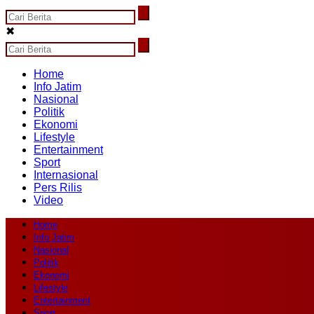
✖
Home
Info Jatim
Nasional
Politik
Ekonomi
Lifestyle
Entertainment
Sport
Internasional
Pers Rilis
Video
Home
Info Jatim
Nasional
Politik
Ekonomi
Lifestyle
Entertainment
Sport