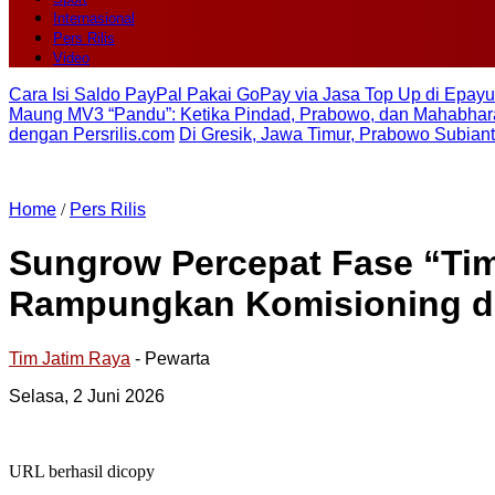
Internasional
Pers Rilis
Video
Cara Isi Saldo PayPal Pakai GoPay via Jasa Top Up di Epayu
Maung MV3 “Pandu”: Ketika Pindad, Prabowo, dan Mahabhara
dengan Persrilis.com
Di Gresik, Jawa Timur, Prabowo Subian
Home
/
Pers Rilis
Sungrow Percepat Fase “Tim
Rampungkan Komisioning da
Tim Jatim Raya
- Pewarta
Selasa, 2 Juni 2026
URL berhasil dicopy