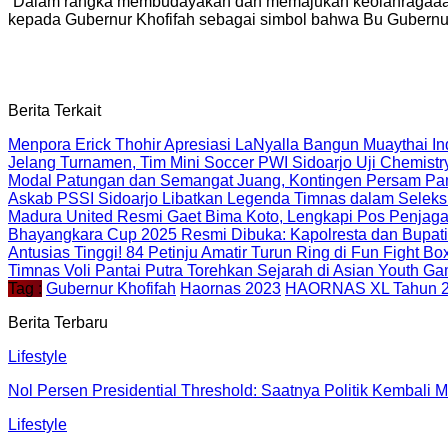
“Dalam rangka membudayakan dan memajukan keolahragaaan,
kepada Gubernur Khofifah sebagai simbol bahwa Bu Gubernur
Berita Terkait
Menpora Erick Thohir Apresiasi LaNyalla Bangun Muaythai In
Jelang Turnamen, Tim Mini Soccer PWI Sidoarjo Uji Chemis
Modal Patungan dan Semangat Juang, Kontingen Persam Pa
Askab PSSI Sidoarjo Libatkan Legenda Timnas dalam Seleks
Madura United Resmi Gaet Bima Koto, Lengkapi Pos Penjag
Bhayangkara Cup 2025 Resmi Dibuka: Kapolresta dan Bupati 
Antusias Tinggi! 84 Petinju Amatir Turun Ring di Fun Fight Bo
Timnas Voli Pantai Putra Torehkan Sejarah di Asian Youth G
Tag :
Gubernur Khofifah
Haornas 2023
HAORNAS XL Tahun 
Berita Terbaru
Lifestyle
Nol Persen Presidential Threshold: Saatnya Politik Kembali M
Lifestyle