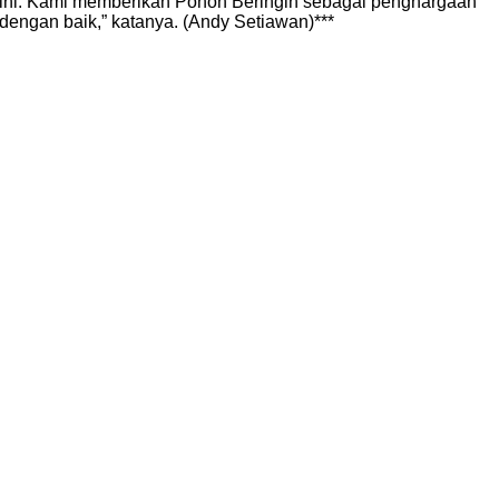
ini. Kami memberikan Pohon Beringin sebagai penghargaan
ngan baik,” katanya. (Andy Setiawan)***