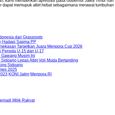
 kami memberikan apresiasi pada Gubernur Jawa Timur hari 
 dapat memupuk atlet hebat sebagaimana merawat tumbuhan de
donesia dari Grassroots
try Hadapi Sapma PP
mekasan Targetkan Juara Menpora Cup 2026
i Persida U-15 dan U-17
a Gawang Musim Ini
Sidoarjo Lepas Atlet Voli Muda Bertanding
xing Sidoarjo
ames 2025
2023
KONI Jatim
Menpora RI
enjadi Milik Rakyat