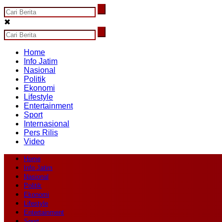
✖
Home
Info Jatim
Nasional
Politik
Ekonomi
Lifestyle
Entertainment
Sport
Internasional
Pers Rilis
Video
Home
Info Jatim
Nasional
Politik
Ekonomi
Lifestyle
Entertainment
Sport