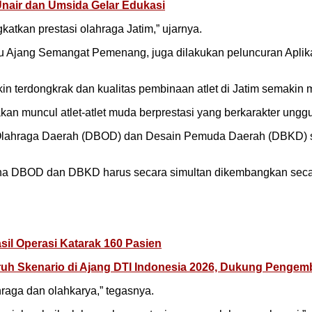
nair dan Umsida Gelar Edukasi
katkan prestasi olahraga Jatim,” ujarnya.
tu Ajang Semangat Pemenang, juga dilakukan peluncuran Aplik
kin terdongkrak dan kualitas pembinaan atlet di Jatim semakin 
 muncul atlet-atlet muda berprestasi yang berkarakter unggul
lahraga Daerah (DBOD) dan Desain Pemuda Daerah (DBKD) s
ana DBOD dan DBKD harus secara simultan dikembangkan secar
il Operasi Katarak 160 Pasien
uh Skenario di Ajang DTI Indonesia 2026, Dukung Pengemb
hraga dan olahkarya,” tegasnya.