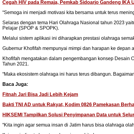
Cegah HIV pada Remaja, Pemkab Sidoarjo Gandeng IKA U
“Semoga ini menjadi motivasi kita bersama untuk terus mening
Selaras dengan tema Hari Olahraga Nasional tahun 2023 yai
Pelajar (SPOP & SPOPK).
Melalui sistem aplikasi ini diharapkan prestasi olahraga sema
Gubernur Khofifah mempunyai mimpi dan harapan ke depan akan
Khofifah mengatakan dalam pengembangan konsep Desain O
Tahun 2021.
“Maka ekosistem olahraga ini harus terus dibangun. Bagaim
Baca Juga:
Fitnah Jari Bisa Jadi Lebih Kejam
Bakti TNI AD untuk Rakyat, Kodim 0826 Pamekasan Berhas
HIKSEMI Tampilkan Solusi Penyimpanan Data untuk Selur
“Kita ingin agar semua insan di Jatim harus bisa olahraga ola