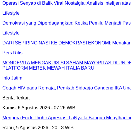
Operasi Senyap di Balik Viral Nostalgia: Analisis Intelijen
Lifestyle
Demokrasi yang Diperdagangkan: Ketika Pemilu Menjadi Pas
Lifestyle
DARI SEPIRING NASI KE DEMOKRASI EKONOMI: Menakar Koper
Pers Rilis
MONDEVITA MENGAKUISISI SAHAM MAYORITAS DI UN
PLATFORM MEREK MEWAH ITALIA BARU
Info Jatim
Cegah HIV pada Remaja, Pemkab Sidoarjo Gandeng IKA Unai
Berita Terkait
Kamis, 6 Agustus 2026 - 07:26 WIB
Menpora Erick Thohir Apresiasi LaNyalla Bangun Muaythai In
Rabu, 5 Agustus 2026 - 20:13 WIB