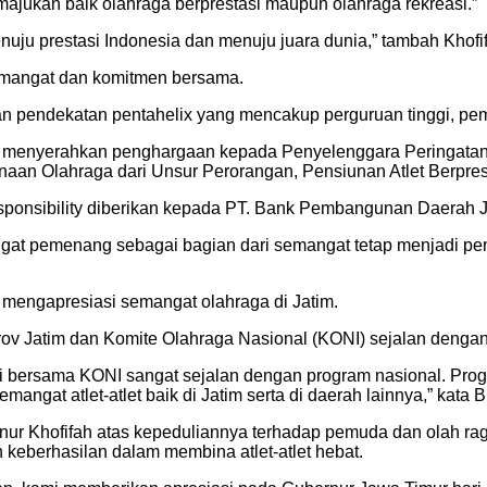
ajukan baik olahraga berprestasi maupun olahraga rekreasi.”
enuju prestasi Indonesia dan menuju juara dunia,” tambah Khofi
emangat dan komitmen bersama.
pendekatan pentahelix yang mencakup perguruan tinggi, pemerin
juga menyerahkan penghargaan kepada Penyelenggara Peringat
an Olahraga dari Unsur Perorangan, Pensiunan Atlet Berprestasi
sponsibility diberikan kepada PT. Bank Pembangunan Daerah J
ngat pemenang sebagai bagian dari semangat tetap menjadi p
 mengapresiasi semangat olahraga di Jatim.
v Jatim dan Komite Olahraga Nasional (KONI) sejalan dengan
 bersama KONI sangat sejalan dengan program nasional. Prog
mangat atlet-atlet baik di Jatim serta di daerah lainnya,” kata 
r Khofifah atas kepeduliannya terhadap pemuda dan olah raga 
eberhasilan dalam membina atlet-atlet hebat.