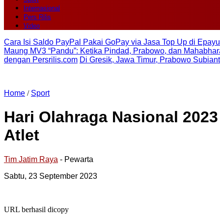
Internasional
Pers Rilis
Video
Cara Isi Saldo PayPal Pakai GoPay via Jasa Top Up di Epayu
Maung MV3 “Pandu”: Ketika Pindad, Prabowo, dan Mahabhara
dengan Persrilis.com
Di Gresik, Jawa Timur, Prabowo Subian
Home
/
Sport
Hari Olahraga Nasional 202
Atlet
Tim Jatim Raya
- Pewarta
Sabtu, 23 September 2023
URL berhasil dicopy