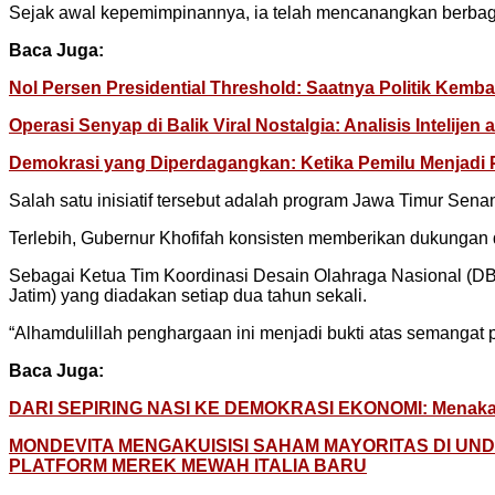
Sejak awal kepemimpinannya, ia telah mencanangkan berbag
Baca Juga:
Nol Persen Presidential Threshold: Saatnya Politik Kembal
Operasi Senyap di Balik Viral Nostalgia: Analisis Inteli
Demokrasi yang Diperdagangkan: Ketika Pemilu Menjadi
Salah satu inisiatif tersebut adalah program Jawa Timur Sen
Terlebih, Gubernur Khofifah konsisten memberikan dukungan d
Sebagai Ketua Tim Koordinasi Desain Olahraga Nasional (DBO
Jatim) yang diadakan setiap dua tahun sekali.
“Alhamdulillah penghargaan ini menjadi bukti atas semangat pe
Baca Juga:
DARI SEPIRING NASI KE DEMOKRASI EKONOMI: Menakar Kop
MONDEVITA MENGAKUISISI SAHAM MAYORITAS DI U
PLATFORM MEREK MEWAH ITALIA BARU