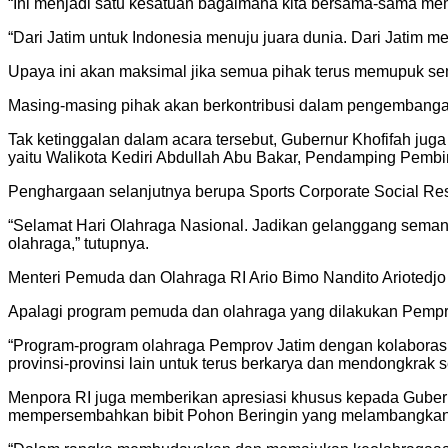
“Ini menjadi satu kesatuan bagaimana kita bersama-sama mem
“Dari Jatim untuk Indonesia menuju juara dunia. Dari Jatim m
Upaya ini akan maksimal jika semua pihak terus memupuk s
Masing-masing pihak akan berkontribusi dalam pengembangan 
Tak ketinggalan dalam acara tersebut, Gubernur Khofifah 
yaitu Walikota Kediri Abdullah Abu Bakar, Pendamping Pembina
Penghargaan selanjutnya berupa Sports Corporate Social Re
“Selamat Hari Olahraga Nasional. Jadikan gelanggang sema
olahraga,” tutupnya.
Menteri Pemuda dan Olahraga RI Ario Bimo Nandito Ariotedjo
Apalagi program pemuda dan olahraga yang dilakukan Pempro
“Program-program olahraga Pemprov Jatim dengan kolaborasi
provinsi-provinsi lain untuk terus berkarya dan mendongkrak se
Menpora RI juga memberikan apresiasi khusus kepada Gubernu
mempersembahkan bibit Pohon Beringin yang melambangkan k