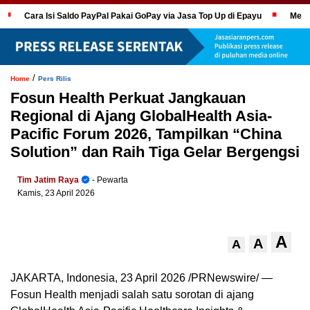
Cara Isi Saldo PayPal Pakai GoPay via Jasa Top Up di Epayu
Mela
/
Home
Pers Rilis
Fosun Health Perkuat Jangkauan
Regional di Ajang GlobalHealth Asia-
Pacific Forum 2026, Tampilkan “China
Solution” dan Raih Tiga Gelar Bergengsi
Tim Jatim Raya
- Pewarta
Kamis, 23 April 2026
A
A
A
JAKARTA, Indonesia
,
23 April 2026
/PRNewswire/ —
Fosun Health menjadi salah satu sorotan di ajang