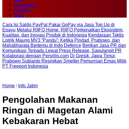
Internasional
Pers Rilis
Video
Cara Isi Saldo PayPal Pakai GoPay via Jasa Top Up di
Epayu
Melalui RIIFO Home, RIIFO Perkenalkan Ekosistem,
Kualitas, dan Inovasi Produk di Indonesia
Kendaraan Taktis
Listrik Maung MV3 “Pandu”: Ketika Pindad, Prabowo, dan
Mahabharata Bertemu di Indo Defence
Berikan Jasa PR dan
Komunikasi Terpadu Lewat Press Release, Sapulangit PR
Kolaborasi dengan Persrilis.com
Di Gresik, Jawa Timur,
Prabowo Subianto Resmikan Smelter Pemurnian Emas Milik
PT Freeport Indonesia
Home
/
Info Jatim
Pengolahan Makanan
Ringan di Magetan Alami
Kebakaran Hebat