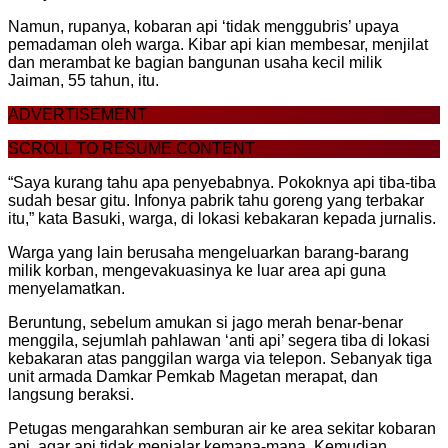
Namun, rupanya, kobaran api ‘tidak menggubris’ upaya
pemadaman oleh warga. Kibar api kian membesar, menjilat
dan merambat ke bagian bangunan usaha kecil milik
Jaiman, 55 tahun, itu.
ADVERTISEMENT
SCROLL TO RESUME CONTENT
“Saya kurang tahu apa penyebabnya. Pokoknya api tiba-tiba
sudah besar gitu. Infonya pabrik tahu goreng yang terbakar
itu,” kata Basuki, warga, di lokasi kebakaran kepada jurnalis.
Warga yang lain berusaha mengeluarkan barang-barang
milik korban, mengevakuasinya ke luar area api guna
menyelamatkan.
Beruntung, sebelum amukan si jago merah benar-benar
menggila, sejumlah pahlawan ‘anti api’ segera tiba di lokasi
kebakaran atas panggilan warga via telepon. Sebanyak tiga
unit armada Damkar Pemkab Magetan merapat, dan
langsung beraksi.
Petugas mengarahkan semburan air ke area sekitar kobaran
api, agar api tidak menjalar kemana-mana. Kemudian