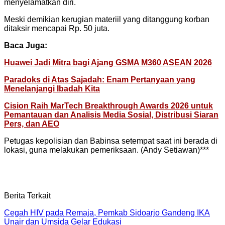
menyelamatkan diri.
Meski demikian kerugian materiil yang ditanggung korban
ditaksir mencapai Rp. 50 juta.
Baca Juga:
Huawei Jadi Mitra bagi Ajang GSMA M360 ASEAN 2026
Paradoks di Atas Sajadah: Enam Pertanyaan yang
Menelanjangi Ibadah Kita
Cision Raih MarTech Breakthrough Awards 2026 untuk
Pemantauan dan Analisis Media Sosial, Distribusi Siaran
Pers, dan AEO
Petugas kepolisian dan Babinsa setempat saat ini berada di
lokasi, guna melakukan pemeriksaan. (Andy Setiawan)***
Berita Terkait
Cegah HIV pada Remaja, Pemkab Sidoarjo Gandeng IKA
Unair dan Umsida Gelar Edukasi