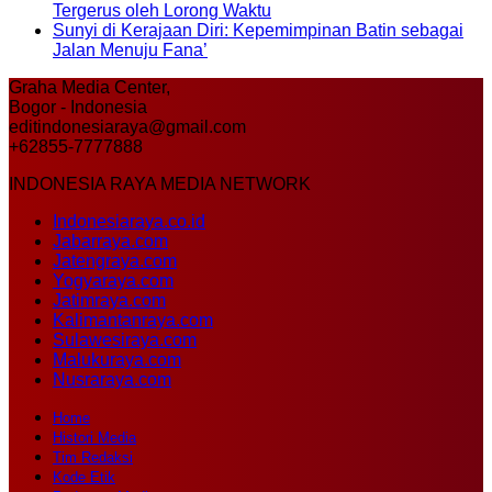
Tergerus oleh Lorong Waktu
Sunyi di Kerajaan Diri: Kepemimpinan Batin sebagai
Jalan Menuju Fana’
Graha Media Center,
Bogor - Indonesia
editindonesiaraya@gmail.com
+62855-7777888
INDONESIA RAYA MEDIA NETWORK
Indonesiaraya.co.id
Jabarraya.com
Jatengraya.com
Yogyaraya.com
Jatimraya.com
Kalimantanraya.com
Sulawesiraya.com
Malukuraya.com
Nusraraya.com
Home
Histori Media
Tim Redaksi
Kode Etik