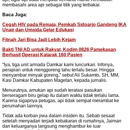
membasahi area api sebagai titik yang terbakar.
Baca Juga:
Cegah HIV pada Remaja, Pemkab Sidoarjo Gandeng IKA
Unair dan Umsida Gelar Edukasi
Fitnah Jari Bisa Jadi Lebih Kejam
Bakti TNI AD untuk Rakyat, Kodim 0826 Pamekasan
Berhasil Operasi Katarak 160 Pasien
“Iya, tiga unit armada Damkar kami luncurkan. Infonya,
perapian untuk menggoreng tahu terlalu besar. Hingga
menyambar minyak goreng,” sebut Ali Sukamto, SH, MM,
Kasi Damkar Kabupaten Magetan, kepada jurnalis.
Menurutnya, amukan api sudah teratasi pasukan
berseragam biru gelap itu dalam waktu tidak terlalu lama.
Karena sigapnya petugas, api tidak sempat merambat ke
perumahan lainnya.
Tidak ada korban jiwa dalam insiden itu. Sebab sesaat
setelah menyadari terjadi kebakaran di rumahnya, Jaiman
dan keluarganya langsung menghambur ke luar