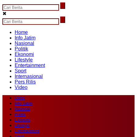
✖
Home
Info Jatim
Nasional
Politik
Ekonomi
Lifestyle
Entertainment
Sport
Internasional
Pers Rilis
Video
Home
Info Jatim
Nasional
Politik
Ekonomi
Lifestyle
Entertainment
Sport