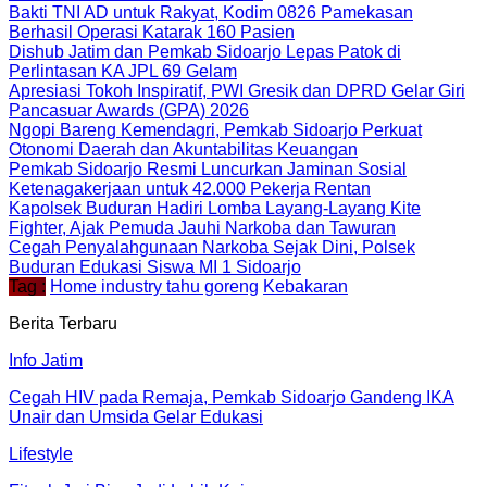
Bakti TNI AD untuk Rakyat, Kodim 0826 Pamekasan
Berhasil Operasi Katarak 160 Pasien
Dishub Jatim dan Pemkab Sidoarjo Lepas Patok di
Perlintasan KA JPL 69 Gelam
Apresiasi Tokoh Inspiratif, PWI Gresik dan DPRD Gelar Giri
Pancasuar Awards (GPA) 2026
Ngopi Bareng Kemendagri, Pemkab Sidoarjo Perkuat
Otonomi Daerah dan Akuntabilitas Keuangan
Pemkab Sidoarjo Resmi Luncurkan Jaminan Sosial
Ketenagakerjaan untuk 42.000 Pekerja Rentan
Kapolsek Buduran Hadiri Lomba Layang-Layang Kite
Fighter, Ajak Pemuda Jauhi Narkoba dan Tawuran
Cegah Penyalahgunaan Narkoba Sejak Dini, Polsek
Buduran Edukasi Siswa MI 1 Sidoarjo
Tag :
Home industry tahu goreng
Kebakaran
Berita Terbaru
Info Jatim
Cegah HIV pada Remaja, Pemkab Sidoarjo Gandeng IKA
Unair dan Umsida Gelar Edukasi
Lifestyle