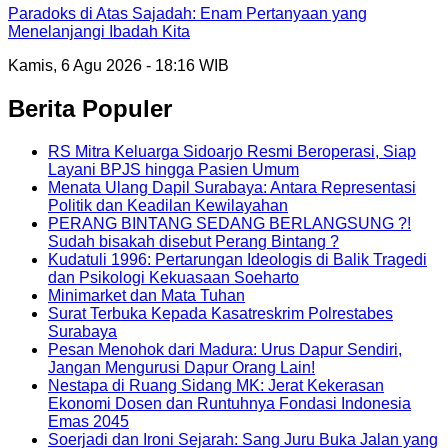
Paradoks di Atas Sajadah: Enam Pertanyaan yang
Menelanjangi Ibadah Kita
Kamis, 6 Agu 2026 - 18:16 WIB
Berita Populer
RS Mitra Keluarga Sidoarjo Resmi Beroperasi, Siap
Layani BPJS hingga Pasien Umum
Menata Ulang Dapil Surabaya: Antara Representasi
Politik dan Keadilan Kewilayahan
PERANG BINTANG SEDANG BERLANGSUNG ?!
Sudah bisakah disebut Perang Bintang ?
Kudatuli 1996: Pertarungan Ideologis di Balik Tragedi
dan Psikologi Kekuasaan Soeharto
Minimarket dan Mata Tuhan
Surat Terbuka Kepada Kasatreskrim Polrestabes
Surabaya
Pesan Menohok dari Madura: Urus Dapur Sendiri,
Jangan Mengurusi Dapur Orang Lain!
Nestapa di Ruang Sidang MK: Jerat Kekerasan
Ekonomi Dosen dan Runtuhnya Fondasi Indonesia
Emas 2045
Soerjadi dan Ironi Sejarah: Sang Juru Buka Jalan yang