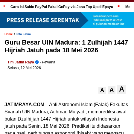
Cara Isi Saldo PayPal Pakai GoPay via Jasa Top Up di Epayu
Mela
/
Home
Info Jatim
Guru Besar UIN Madura: 1 Zulhijah 1447
Hijriah Jatuh pada 18 Mei 2026
Tim Jatim Raya
- Pewarta
Selasa, 12 Mei 2026
A
A
A
JATIMRAYA.COM –
Ahli Astronomi Islam (Falak) Fakultas
Syariah UIN Madura, Achmad Mulyadi, memprediksi awal
bulan Dzulhijjah 1447 Hijriah untuk wilayah Indonesia
jatuh pada Senin, 18 Mei 2026. Prediksi itu didasarkan
pada hasil perhitungan astronomi (hisab) yang mengacu