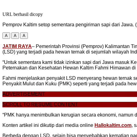
URL berhasil dicopy
Pemprov Kaltim setop sementara pengiriman sapi dari Jawa.
A
A
A
JATIM RAYA
– Pemerintah Provinsi (Pemprov) Kalimantan Ti
(LSD) yang terjadi pada hewan ternak di sejumlah wilayah Ind
“Untuk sementara kami tidak izinkan sapi dari Jawa masuk Ke
Peternakan dan Kesehatan Hewan Kaltim Fahmi Himawan di 
Fahmi menjelaskan penyakit LSD menyerang hewan ternak sepert
Penyakit Mulut dan Kuku (PMK) seperti yang terjadi pada hewa
ADVERTISEMENT
SCROLL TO RESUME CONTENT
“PMK hanya menimbulkan kerugian secara ekonomi, namun dagi
Konten artikel ini dikutip dari media online
Hallokaltim.com
, 
Berbeda dengan LSD, selain bisa menyebabkan kematian pada 