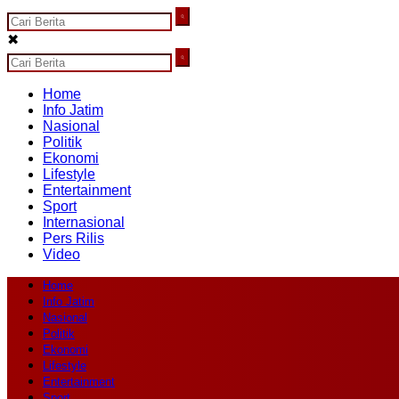
✖
Home
Info Jatim
Nasional
Politik
Ekonomi
Lifestyle
Entertainment
Sport
Internasional
Pers Rilis
Video
Home
Info Jatim
Nasional
Politik
Ekonomi
Lifestyle
Entertainment
Sport