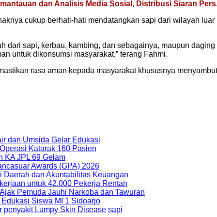
antauan dan Analisis Media Sosial, Distribusi Siaran Per
nya cukup berhati-hati mendatangkan sapi dari wilayah luar 
h dari sapi, kerbau, kambing, dan sebagainya, maupun daging pu
aman untuk dikonsumsi masyarakat,” terang Fahmi.
mastikan rasa aman kepada masyarakat khususnya menyambut 
r dan Umsida Gelar Edukasi
Operasi Katarak 160 Pasien
an KA JPL 69 Gelam
 Pancasuar Awards (GPA) 2026
 Daerah dan Akuntabilitas Keuangan
erjaan untuk 42.000 Pekerja Rentan
, Ajak Pemuda Jauhi Narkoba dan Tawuran
Edukasi Siswa MI 1 Sidoarjo
r
penyakit Lumpy Skin Disease
sapi