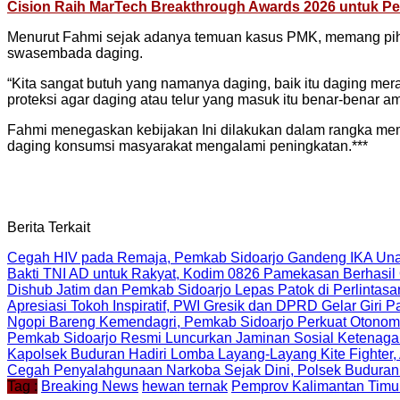
Cision Raih MarTech Breakthrough Awards 2026 untuk Pem
Menurut Fahmi sejak adanya temuan kasus PMK, memang pihak
swasembada daging.
“Kita sangat butuh yang namanya daging, baik itu daging mera
proteksi agar daging atau telur yang masuk itu benar-benar 
Fahmi menegaskan kebijakan Ini dilakukan dalam rangka me
daging konsumsi masyarakat mengalami peningkatan.***
Berita Terkait
Cegah HIV pada Remaja, Pemkab Sidoarjo Gandeng IKA Unai
Bakti TNI AD untuk Rakyat, Kodim 0826 Pamekasan Berhasil 
Dishub Jatim dan Pemkab Sidoarjo Lepas Patok di Perlintas
Apresiasi Tokoh Inspiratif, PWI Gresik dan DPRD Gelar Giri
Ngopi Bareng Kemendagri, Pemkab Sidoarjo Perkuat Otonomi
Pemkab Sidoarjo Resmi Luncurkan Jaminan Sosial Ketenagak
Kapolsek Buduran Hadiri Lomba Layang-Layang Kite Fighter
Cegah Penyalahgunaan Narkoba Sejak Dini, Polsek Buduran 
Tag :
Breaking News
hewan ternak
Pemprov Kalimantan Timu