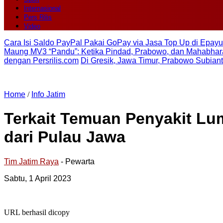
Internasional
Pers Rilis
Video
Cara Isi Saldo PayPal Pakai GoPay via Jasa Top Up di Epayu
Maung MV3 “Pandu”: Ketika Pindad, Prabowo, dan Mahabhara
dengan Persrilis.com
Di Gresik, Jawa Timur, Prabowo Subian
Home
/
Info Jatim
Terkait Temuan Penyakit Lum
dari Pulau Jawa
Tim Jatim Raya
- Pewarta
Sabtu, 1 April 2023
URL berhasil dicopy